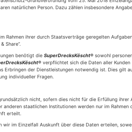
atenschutz-Grundverordnung vom 25. Mai 2018 Einzelangab
aren natürlichen Person. Dazu zählen insbesondere Angabe
im Rahmen ihrer durch Staatsverträge geregelten Aufgaben
& Share”.
tungen benötigt die
SuperDrecksKëscht®
sowohl personen
erDrecksKëscht®
verpflichtet sich die Daten aller Kunde
as Erbringen der Dienstleistungen notwendig ist. Dies gilt
ng individueller Fragen.
rundsätzlich nicht, sofern dies nicht für die Erfüllung ihre
r anderen staatlichen Institutionen werden nur im Rahmen d
t erteilt.
 wir im Einzelfall Auskunft über diese Daten erteilen, sow