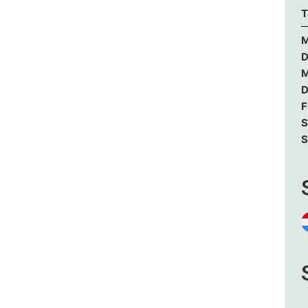
T
M
D
M
D
F
S
S