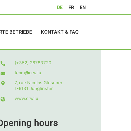
DE
FR
EN
RTE BETRIEBE
KONTAKT & FAQ
(+352) 26783720
team@crw.lu
7, rue Nicolas Glesener
L-6131
Junglinster
www.crw.lu
Opening hours