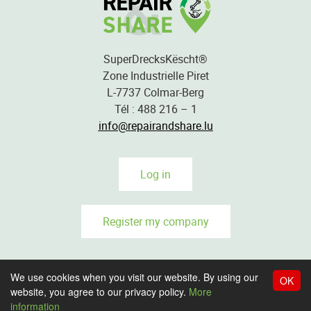
SuperDrecksKëscht®
Zone Industrielle Piret
L-7737 Colmar-Berg
Tél : 488 216 – 1
info@repairandshare.lu
Log in
Register my company
We use cookies when you visit our website. By using our
OK
CONDITION OF USE
website, you agree to our privacy policy.
More
PRIVACY POLICY
information