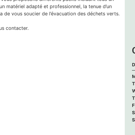
un matériel adapté et professionnel, la tenue d’un
era de vous soucier de l’évacuation des déchets verts.
us contacter.
D
M
T
W
T
F
S
S