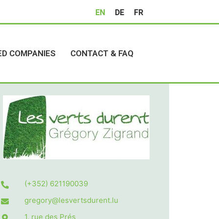
EN
DE
FR
ED COMPANIES
CONTACT & FAQ
(+352) 621190039
gregory@lesvertsdurent.lu
1, rue des Prés